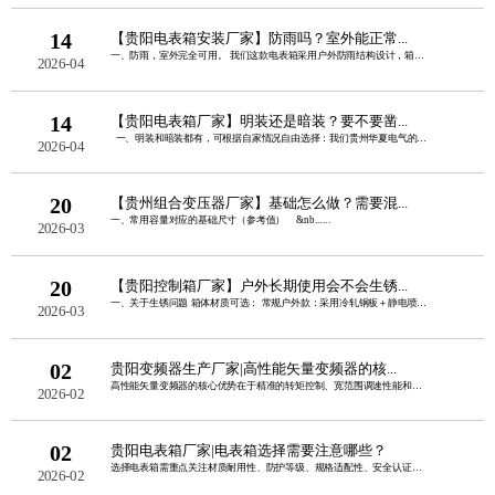
14
【贵阳电表箱安装厂家】防雨吗？室外能正常...
一、防雨，室外完全可用。 我们这款电表箱采用户外防雨结构设计，箱盖加宽外翻边......
2026-04
14
【贵阳电表箱厂家】明装还是暗装？要不要凿...
一、明装和暗装都有，可根据自家情况自由选择：我们贵州华夏电气的电表......
2026-04
20
【贵州组合变压器厂家】基础怎么做？需要混...
一、常用容量对应的基础尺寸（参考值） &nb......
2026-03
20
【贵阳控制箱厂家】户外长期使用会不会生锈...
一、关于生锈问题 箱体材质可选： 常规户外款：采用冷轧钢板＋静电喷塑，双......
2026-03
02
贵阳变频器生产厂家|高性能矢量变频器的核...
高性能矢量变频器的核心优势在于精准的转矩控制、宽范围调速性能和强负载适应能力，同......
2026-02
02
贵阳电表箱厂家|电表箱选择需要注意哪些？
选择电表箱需重点关注材质耐用性、防护等级、规格适配性、安全认证、安装便捷性这五点......
2026-02