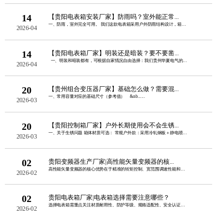
14
【贵阳电表箱安装厂家】防雨吗？室外能正常...
一、防雨，室外完全可用。 我们这款电表箱采用户外防雨结构设计，箱盖加宽外翻边......
2026-04
14
【贵阳电表箱厂家】明装还是暗装？要不要凿...
一、明装和暗装都有，可根据自家情况自由选择：我们贵州华夏电气的电表......
2026-04
20
【贵州组合变压器厂家】基础怎么做？需要混...
一、常用容量对应的基础尺寸（参考值） &nb......
2026-03
20
【贵阳控制箱厂家】户外长期使用会不会生锈...
一、关于生锈问题 箱体材质可选： 常规户外款：采用冷轧钢板＋静电喷塑，双......
2026-03
02
贵阳变频器生产厂家|高性能矢量变频器的核...
高性能矢量变频器的核心优势在于精准的转矩控制、宽范围调速性能和强负载适应能力，同......
2026-02
02
贵阳电表箱厂家|电表箱选择需要注意哪些？
选择电表箱需重点关注材质耐用性、防护等级、规格适配性、安全认证、安装便捷性这五点......
2026-02